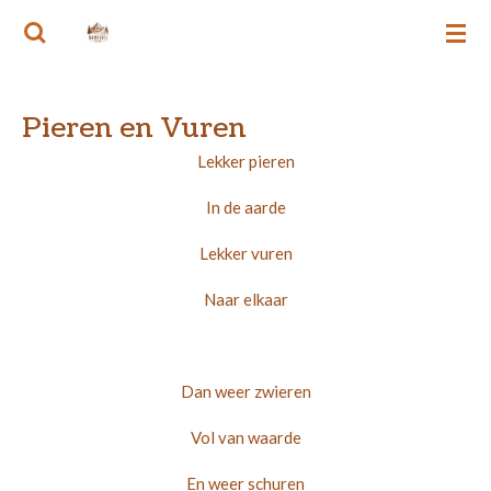
Ga
MEMORIES VAN RIE
direct
naar
de
Pieren en Vuren
hoofdinhoud
Lekker pieren
In de aarde
Lekker vuren
Naar elkaar
Dan weer zwieren
Vol van waarde
En weer schuren