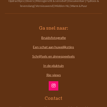
Opdrachtjes | Divers | Mensgericht & sensitief | Documentair | Tijdloos &
levenslang | Vernieuwend | Midden-NL | Warm & Puur
Ga snel naar:
Bruidsfotografie
Een schat aan huwelijkstips
Schrijfsels en zinnespeelsels
In de pluktuin
Rie-views
I
n
s
Contact
t
a