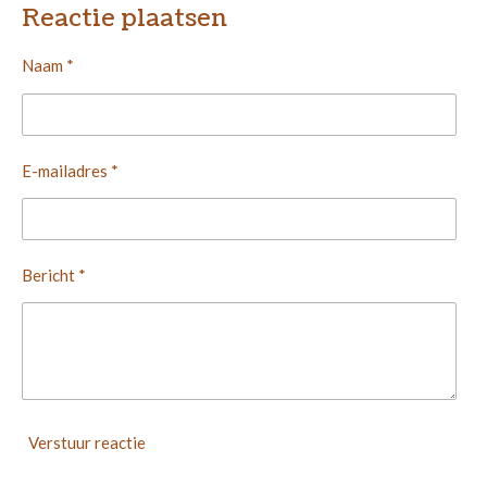
e
l
r
e
Reactie plaatsen
n
e
n
Naam *
E-mailadres *
Bericht *
Verstuur reactie