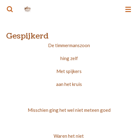
Ga
MEMORIES VAN RIE
direct
naar
de
Gespijkerd
hoofdinhoud
De timmermanszoon
hing zelf
Met spijkers
aan het kruis
Misschien ging het wel niet meteen goed
Waren het niet