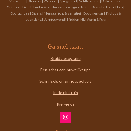
Verhalend | Kleurrijk | Western | Spiegelend | Veldbloemen | Dikke auto's |
Outdoor | Detail | Leuke & ontdekkende vragen | Natuur & Stads | Betrokken |
Opdrachtjes | Divers | Mensgericht & sensitief | Documentair | Tijdloos &
levenslang | Vernieuwend | Midden-NL | Warm & Puur
Ga snel naar:
Bruidsfotografie
Een schat aan huwelijkstips
Schrijfsels en zinnespeelsels
In de pluktuin
Rie-views
I
n
s