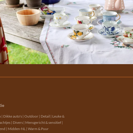
Rie
| Dikke auto's | Outdoor | Detail | Leuke &
tjes | Divers | Mensgericht & sensitief |
wend | Midden-NL | Warm & Puur