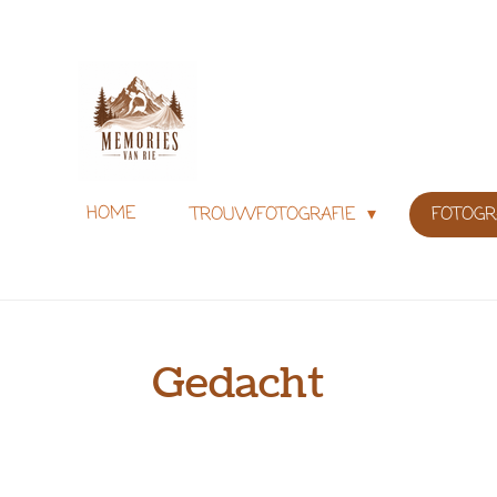
Ga
direct
naar
MEMORIES VAN R
de
hoofdinhoud
HOME
TROUWFOTOGRAFIE
FOTOGR
Gedacht