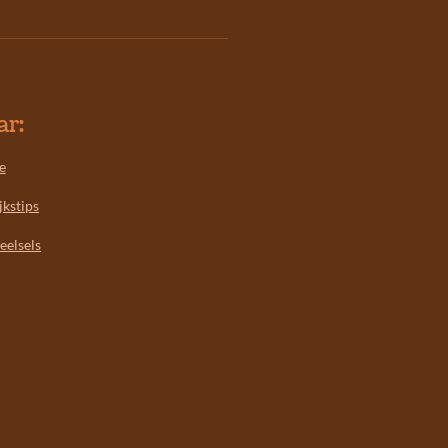
ar:
e
jkstips
eelsels