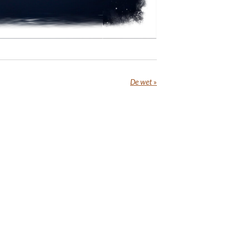
De wet
»