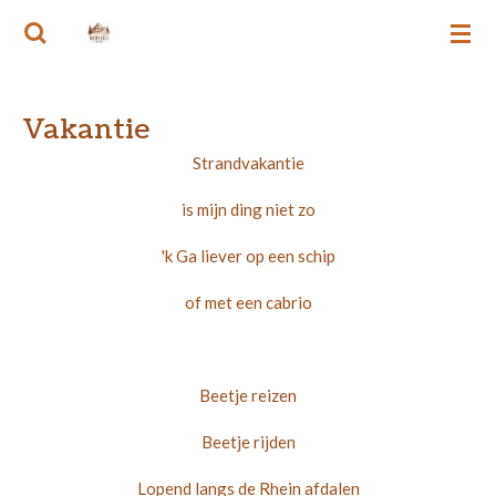
Ga
MEMORIES VAN RIE
direct
naar
de
Vakantie
hoofdinhoud
Strandvakantie
is mijn ding niet zo
'k Ga liever op een schip
of met een cabrio
Beetje reizen
Beetje rijden
Lopend langs de Rhein afdalen