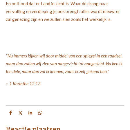
En onthoud dat er Land in zicht is. Waar de drang naar
vervulling en verdieping je ook brengt: alles wordt nieuw, er
zal genezing zijn en we zullen zien zoals het werkelijk is.
"Nu immers kijken wij door middel van een spiegel in een raadsel,
maar dan zullen wij zien van aangezicht tot aangezicht. Nu ken ik
ten dele, maar dan zal ik kennen, zoals ik zelf gekend ben."
~ 1 Korinthe 12:13
D
D
S
D
e
e
h
e
l
e
a
l
e
l
r
e
Reactie plaatsen