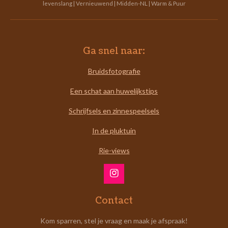
levenslang | Vernieuwend | Midden-NL | Warm & Puur
Ga snel naar:
Bruidsfotografie
Een schat aan huwelijkstips
Schrijfsels en zinnespeelsels
In de pluktuin
Rie-views
I
n
s
Contact
t
a
Kom sparren, stel je vraag en maak je afspraak!
g