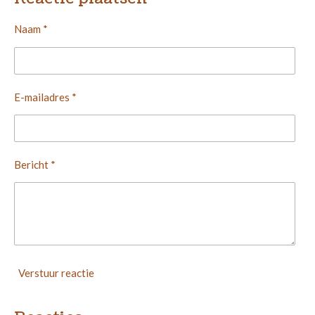
n
e
n
Naam *
E-mailadres *
Bericht *
Verstuur reactie