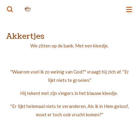
Ga
MEMORIES VAN RIE
direct
naar
de
Akkertjes
hoofdinhoud
We zitten op de bank. Met een kleedje.
''Waarom voel ik zo weinig van God?" vraagt hij zich af. ''Er
lijkt niets te groeien.''
Hij tekent met zijn vingers in het blauwe kleedje.
''Er lijkt helemaal niets te veranderen. Als ik in Hem geloof,
moet er toch ook vrucht komen?''