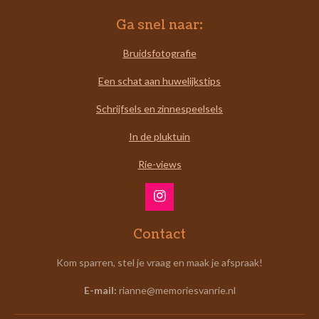
Ga snel naar:
Bruidsfotografie
Een schat aan huwelijkstips
Schrijfsels en zinnespeelsels
In de pluktuin
Rie-views
I
n
s
Contact
t
a
Kom sparren, stel je vraag en maak je afspraak!
g
r
E-mail:
rianne@memoriesvanrie.nl
a
m