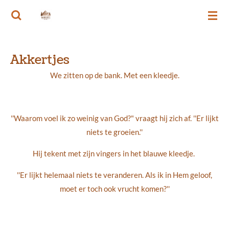
Ga
MEMORIES VAN RIE
direct
naar
de
Akkertjes
hoofdinhoud
We zitten op de bank. Met een kleedje.
''Waarom voel ik zo weinig van God?" vraagt hij zich af. ''Er lijkt
niets te groeien.''
Hij tekent met zijn vingers in het blauwe kleedje.
''Er lijkt helemaal niets te veranderen. Als ik in Hem geloof,
moet er toch ook vrucht komen?''