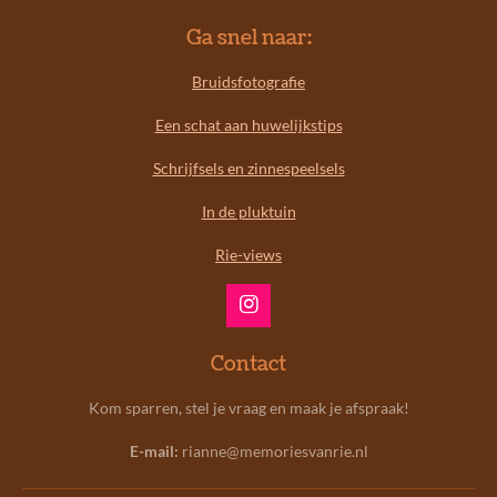
Ga snel naar:
Bruidsfotografie
Een schat aan huwelijkstips
Schrijfsels en zinnespeelsels
In de pluktuin
Rie-views
I
n
s
Contact
t
a
Kom sparren, stel je vraag en maak je afspraak!
g
r
E-mail:
rianne@memoriesvanrie.nl
a
m